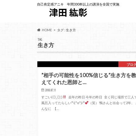
自己肯定感アニキ 年間330本以上の講演を全国で実施
HOME
タグ : 生き方
TAG
生き方
ブロ
”相手の可能性を100%信じる”生き方を
えてくれた恩師と…
2018.07.11
すごい(◎_◎;)
去年の昨日 今年の昨日 全く同じ場所で三人
風呂入ってたらしい*\(^o^)/*
（笑） 鴨さんと出会って2年、 
んなに 【…