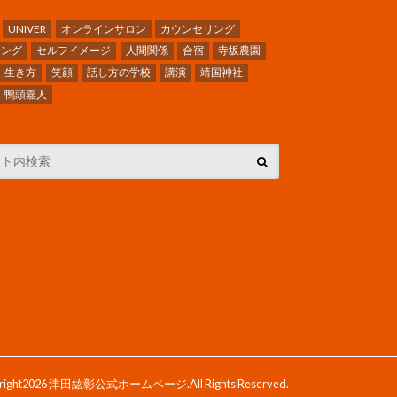
UNIVER
オンラインサロン
カウンセリング
チング
セルフイメージ
人間関係
合宿
寺坂農園
生き方
笑顔
話し方の学校
講演
靖国神社
鴨頭嘉人
right2026
津田紘彰公式ホームページ
.All Rights Reserved.