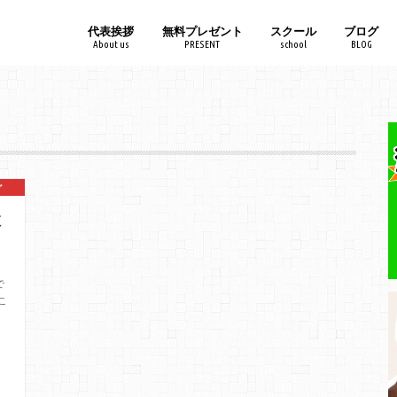
代表挨拶
無料プレゼント
スクール
ブログ
About us
PRESENT
school
BLOG
LINE＠
メルマガ
プロコーチカウンセラー
10分速読
國志塾
UNIVER
グ
教
で
こ