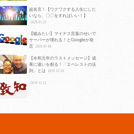
超名言！【ワクワクする人生にした
いなら、〇〇をすればいい！】
2020.01.22
【嘘みたい】マイナス言葉のせいで
サーバーが壊れる！とGoogleが発
言
2020.01.08
【令和元年のラストメッセージ】成
果に違いを創る！「エベレストの法
則」とは
2019.12.30
2019.12.25