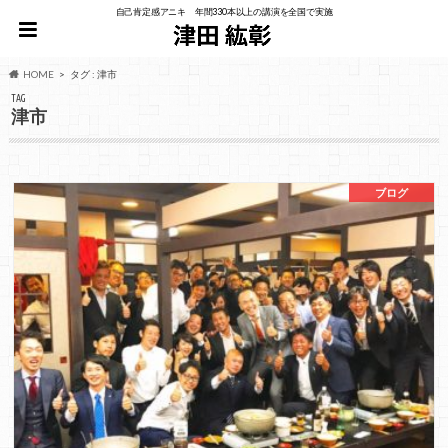
自己肯定感アニキ 年間330本以上の講演を全国で実施
HOME
タグ : 津市
TAG
津市
ブログ