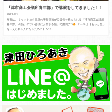
『津市商工会議所青年部』で講演をしてきました！！
2018.10.17
昨夜は、 ネッツトヨタ三重の平野専務が委員長を務められる 『津市商工会議所
青年部』 の熱いアツい皆様にお招きを頂いて講演(^^)
テーマは 【もっと想い
を伝えられる人になるために】 &nb…